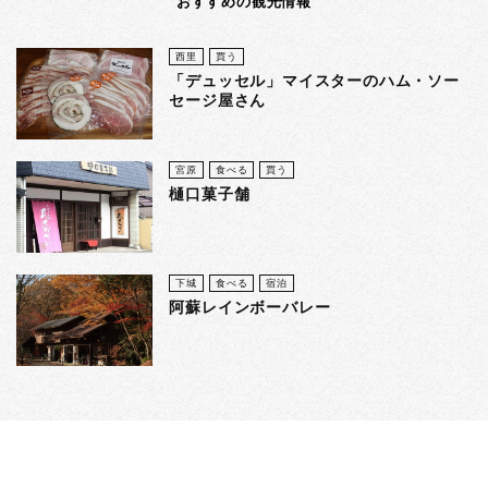
おすすめの観光情報
西里
買う
「デュッセル」マイスターのハム・ソー
セージ屋さん
宮原
食べる
買う
樋口菓子舗
下城
食べる
宿泊
阿蘇レインボーバレー
阿蘇郡小国町