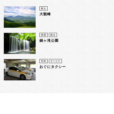
観る
大観峰
黒淵
観る
鍋ヶ滝公園
宮原
サービス
おぐにタクシー
阿蘇郡小国町