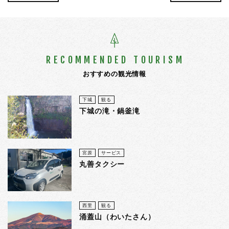
RECOMMENDED TOURISM
おすすめの観光情報
下城
観る
下城の滝・鍋釜滝
宮原
サービス
丸善タクシー
西里
観る
涌蓋山（わいたさん）