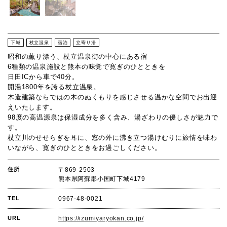
下城
杖立温泉
宿泊
立寄り湯
昭和の薫り漂う、杖立温泉街の中心にある宿
6種類の温泉施設と熊本の味覚で寛ぎのひとときを
日田ICから車で40分。
開湯1800年を誇る杖立温泉。
木造建築ならではの木のぬくもりを感じさせる温かな空間でお出迎
えいたします。
98度の高温源泉は保湿成分を多く含み、湯ざわりの優しさが魅力で
す。
杖立川のせせらぎを耳に、窓の外に沸き立つ湯けむりに旅情を味わ
いながら、寛ぎのひとときをお過ごしください。
住所
〒869-2503
熊本県阿蘇郡小国町下城4179
TEL
0967-48-0021
URL
https://izumiyaryokan.co.jp/