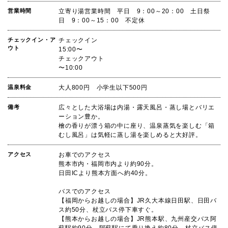
営業時間
立寄り湯営業時間 平日 9：00～20：00 土日祭
日 9：00～15：00 不定休
チェックイン・ア
チェックイン
ウト
15:00〜
チェックアウト
〜10:00
温泉料金
大人800円 小学生以下500円
備考
広々とした大浴場は内湯・露天風呂・蒸し場とバリエ
ーション豊か。
檜の香りが漂う箱の中に座り、温泉蒸気を楽しむ「箱
むし風呂」は気軽に蒸し湯を楽しめると大好評。
アクセス
お車でのアクセス
熊本市内・福岡市内より約90分。
日田ICより熊本方面へ約40分。
バスでのアクセス
【福岡からお越しの場合】JR久大本線日田駅、日田バ
ス約50分、杖立バス停下車すぐ。
【熊本からお越しの場合】JR熊本駅、九州産交バス阿