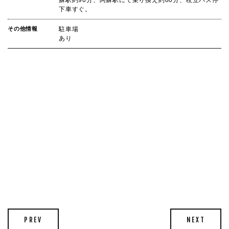
蘇駅約90分、阿蘇駅にて乗り換え約80分、杖立バス停
下車すぐ。
その他情報
駐車場
あり
PREV
NEXT