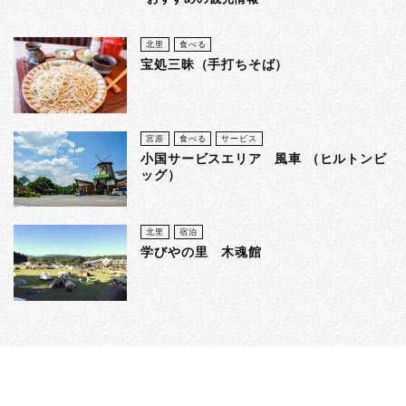
北里
食べる
宝処三昧（手打ちそば）
宮原
食べる
サービス
小国サービスエリア 風車 （ヒルトンビ
ッグ）
北里
宿泊
学びやの里 木魂館
阿蘇郡小国町