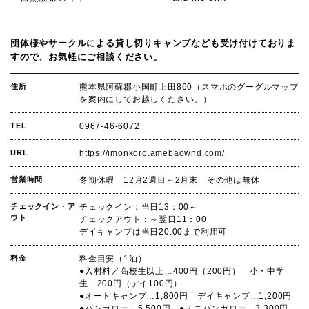
団体様やサークルによる貸し切りキャンプなども受け付けておりま
すので、お気軽にご相談ください。
住所
熊本県阿蘇郡小国町上田860（スマホのグーグルマップ
を案内にしてお越しください。）
TEL
0967-46-6072
URL
https://imonkoro.amebaownd.com/
営業時間
冬期休暇 12月2週目～2月末 その他は無休
チェックイン・ア
チェックイン：当日13：00～
ウト
チェックアウト：～翌日11：00
デイキャンプは当日20:00まで利用可
料金
料金目安（1泊）
●入村料／高校生以上…400円（200円） 小・中学
生…200円（デイ100円）
●オートキャンプ…1,800円 デイキャンプ…1,200円
●バンガロー…5,500円 ●ミニバンガロー…3,300円