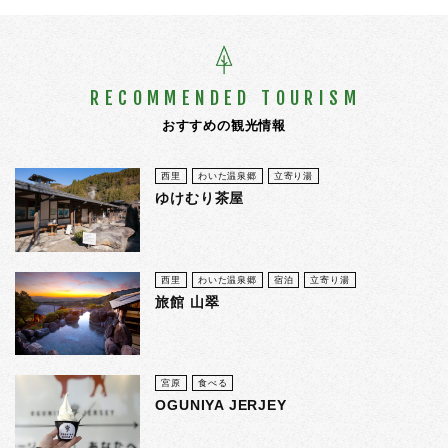
RECOMMENDED TOURISM
おすすめの観光情報
西里
わいた温泉郷
立寄り湯
ゆけむり茶屋
西里
わいた温泉郷
宿泊
立寄り湯
旅館 山翠
宮原
食べる
OGUNIYA JERJEY