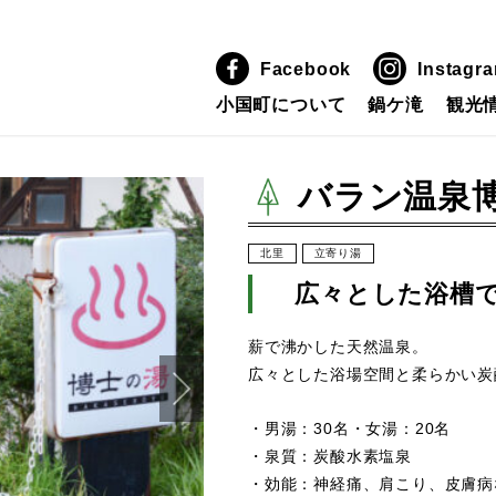
Facebook
Instagr
小国町について
鍋ケ滝
観光
バラン温泉
北里
立寄り湯
広々とした浴槽
薪で沸かした天然温泉。
広々とした浴場空間と柔らかい炭
・男湯：30名・女湯：20名
・泉質：炭酸水素塩泉
・効能：神経痛、肩こり、皮膚病