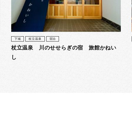
下城
杖立温泉
宿泊
杖立温泉 川のせせらぎの宿 旅館かねい
し
阿蘇郡小国町
26