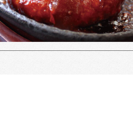
阿蘇郡小国町
25
℃
曇り
利用規約