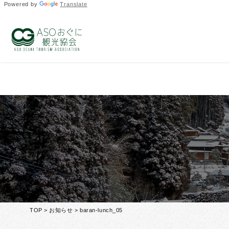
Powered by
Translate
Warning
: Undefined array key 0 in
/home/ogunitown/oguni
Warning
: Attempt to read property "slug" on null in
/home/
TOP
>
お知らせ
> baran-lunch_05