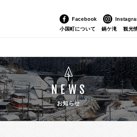
town.info/public_html/wp-content/themes/oguni/single.php
ogunitown/ogunitown.info/public_html/wp-content/themes/o
Facebook
Instagr
小国町について
鍋ケ滝
観光
NEWS
お知らせ