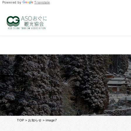
Powered by
Translate
Warning
: Undefined array key 0 in
/home/ogunitown/oguni
Warning
: Attempt to read property "slug" on null in
/home/
TOP
>
お知らせ
> image7