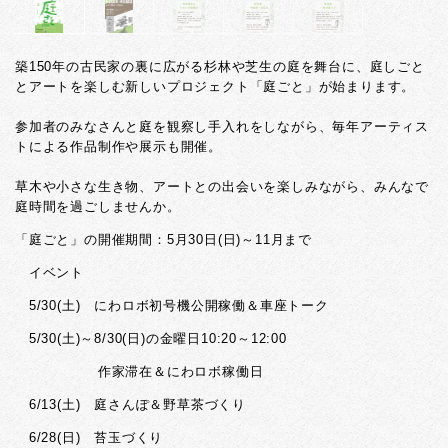
築150年の古民家の裏に広がる杉林や芝生の庭を舞台に、庭しごと
とアートを楽しむ新しいプロジェクト「庭ごと」が始まります。
参加者のみなさんと庭を観察し手入れをしながら、毎年アーティス
トによる作品制作や展示も開催。
草木や小さな生き物、アートとの出会いを楽しみながら、みんなで
庭時間を過ごしませんか。
「庭ごと」の開催期間：5月30日(日)～11月まで
イベント
5/30(土) にわロボ初号機公開稼働＆車座トーク
5/30(土)～8/30(日)の金曜日10:20～12:00
作家滞在＆にわロボ稼働日
6/13(土) 庭さんぽ＆野草茶づくり
6/28(日) 苔玉づくり