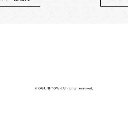
阿蘇郡小国町
25
℃
曇り
利用規約
© OGUNI TOWN All rights reserved.