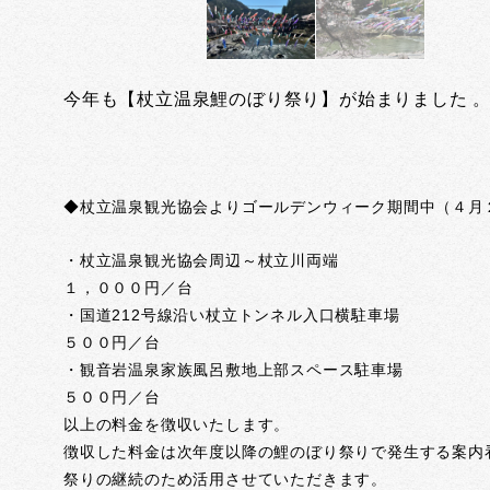
今年も【杖立温泉鯉のぼり祭り】が始まりました 
◆杖立温泉観光協会よりゴールデンウィーク期間中（４月
・杖立温泉観光協会周辺～杖立川両端
１，０００円／台
・国道212号線沿い杖立トンネル入口横駐車場
５００円／台
・観音岩温泉家族風呂敷地上部スペース駐車場
５００円／台
以上の料金を徴収いたします。
徴収した料金は次年度以降の鯉のぼり祭りで発生する案内
祭りの継続のため活用させていただきます。