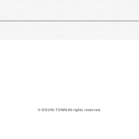
阿蘇郡小国町
24
℃
曇り
利用規約
© OGUNI TOWN All rights reserved.