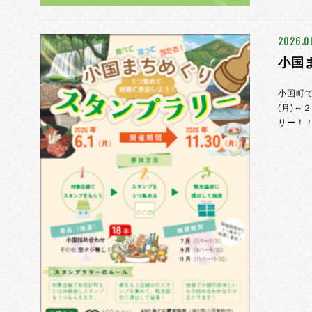
2026.0
小国
小国町
(月)～
リー！