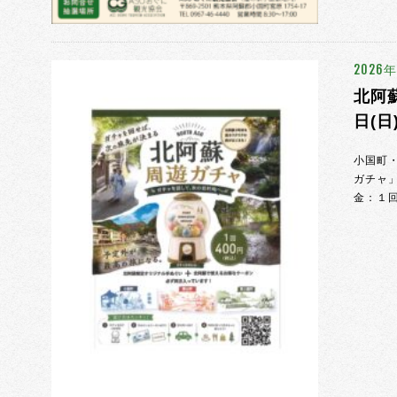
2026
北阿蘇
日(日
小国町
ガチャ」
金：１回