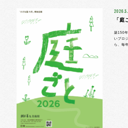
2026.
「庭
築15
いプロ
ら、毎