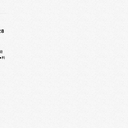
8
遊
●料