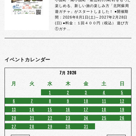
小国町・南小国町・産山村の3町村をもっと
楽しめる、新しい旅の楽しみ方「北阿蘇周
遊ガチャ」がスタートしました！ ●開催期
間：2026年8月1日(土)～2027年2月28日
(日) ●料金：１回４００円（税込） 遊び方
①ガチ…
イベントカレンダー
7月 2026
月
火
水
木
金
土
日
1
2
3
4
5
6
7
8
9
10
11
12
13
14
15
16
17
18
19
20
21
22
23
24
25
26
27
28
29
30
31